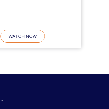
ABOUT
WATCH NOW
LA
MIGRATION
VERS
L’INFINI
.