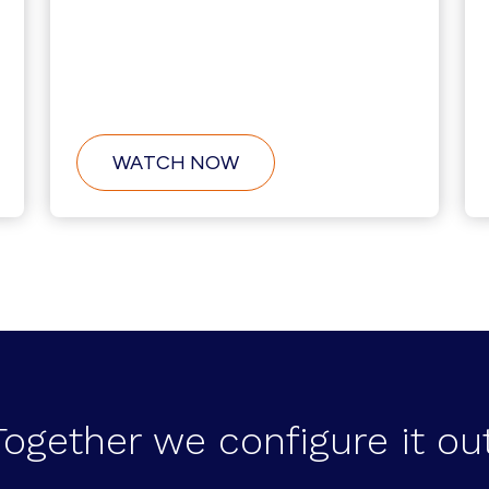
ABOUT
WATCH NOW
LA
MIGRATION
NE
S’ARRÊTE
JAMAIS
Together we configure it out