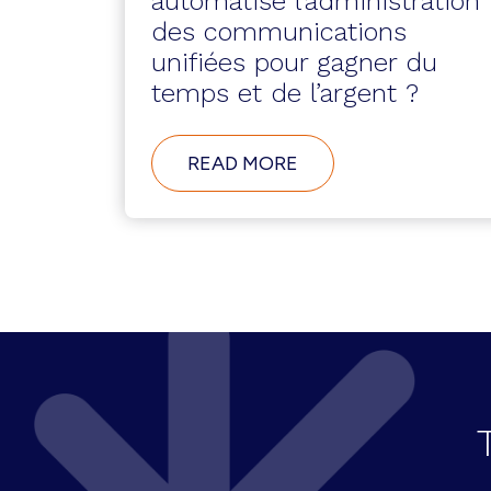
automatisé l’administration
des communications
unifiées pour gagner du
temps et de l’argent ?
ABOUT
READ MORE
COMMENT
UNE
GRANDE
ENTREPRISE
DE
SERVICES
FINANCIERS
INTERNATIONAUX
A-
T-
ELLE
SIMPLIFIÉ
ET
AUTOMATISÉ
L’ADMINISTRATION
DES