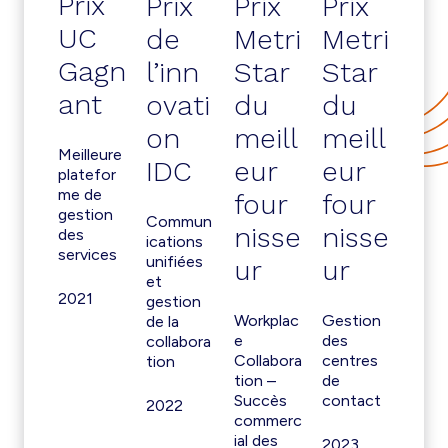
Prix
Prix
Prix
Prix
UC
de
Metri
Metri
Gagn
l’inn
Star
Star
ant
ovati
du
du
on
meill
meill
Meilleure
IDC
eur
eur
platefor
me de
four
four
gestion
Commun
nisse
nisse
des
ications
services
unifiées
ur
ur
et
2021
gestion
Workplac
Gestion
de la
e
des
collabora
Collabora
centres
tion
tion –
de
Succès
contact
2022
commerc
ial des
2023