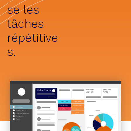
se les
tâches
répétitive
s.