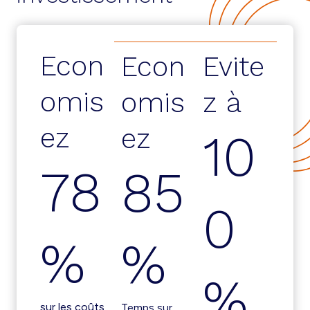
Econ
Econ
Evite
omis
omis
z à
ez
ez
10
78
85
0
%
%
%
sur les coûts
Temps sur