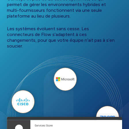
permet de gérer les environnements hybrides et
multi-fournisseurs fonctionnent via
une seule
plateforme au lieu de plusieurs.
Les systèmes évoluent sans cesse. Les
connecteurs de Flow s’adaptent à ces
changements, pour que votre équipe n’ait pas à s’en
soucier.