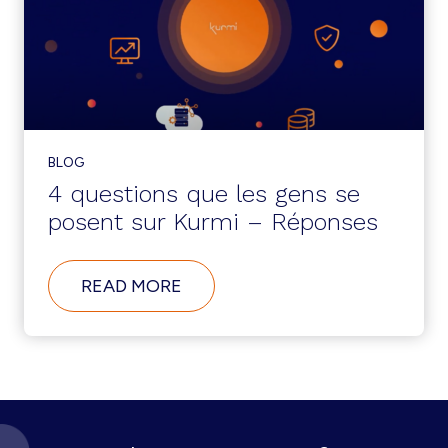
TEMPS
METRISIGHT
ET
DE
L’ARGENT
?
BLOG
4 questions que les gens se
posent sur Kurmi – Réponses
ABOUT
READ MORE
4
QUESTIONS
QUE
LES
GENS
SE
POSENT
SUR
KURMI