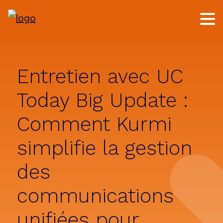
Skip
Skip
to
to
main
footer
content
Entretien avec UC
Today Big Update :
Comment Kurmi
simplifie la gestion
des
communications
unifiées pour