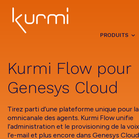
Skip
Skip
Skip
to
to
to
primary
main
footer
navigation
content
PRODUITS
Kurmi
Unified
Software
Communication
-
Automate
Kurmi Flow pour
&
Simplify
the
Genesys Cloud
management
Tirez parti d’une plateforme unique pour l
omnicanale des agents. Kurmi Flow unifie
l’administration et le provisioning de la voi
l’e-mail et plus encore dans Genesys Cloud