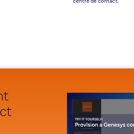
centre de contact.
nt
ct