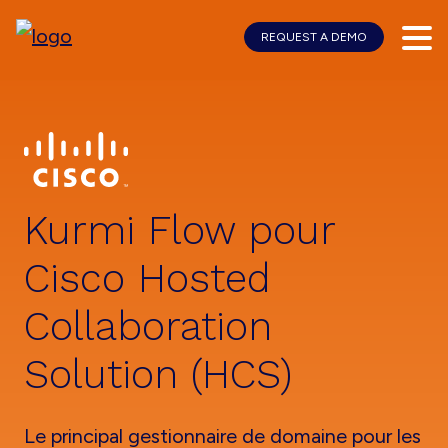
REQUEST A DEMO
Skip
Skip
to
to
main
footer
content
Kurmi Flow pour
Cisco Hosted
Collaboration
Solution (HCS)
Le principal gestionnaire de domaine pour les