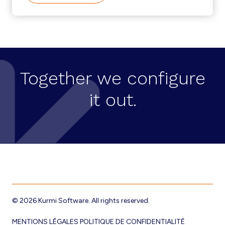
QUESTIONS
QUE
LES
GENS
SE
POSENT
SUR
KURMI
Together we configure
–
RÉPONSES
it out.
Footer
© 2026 Kurmi Software. All rights reserved.
MENTIONS LÉGALES
POLITIQUE DE CONFIDENTIALITÉ