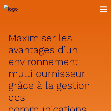
Skip
Skip
to
to
main
footer
content
Maximiser les
avantages d’un
environnement
multifournisseur
grâce à la gestion
des
communications