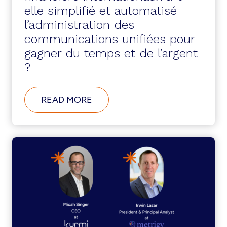
elle simplifié et automatisé
l’administration des
communications unifiées pour
gagner du temps et de l’argent
?
ABOUT
READ MORE
COMMENT
UNE
GRANDE
ENTREPRISE
DE
SERVICES
FINANCIERS
INTERNATIONAUX
A-
T-
ELLE
SIMPLIFIÉ
ET
AUTOMATISÉ