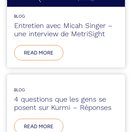
L’ADMINISTRATION
DES
COMMUNICATIONS
BLOG
UNIFIÉES
Entretien avec Micah Singer –
POUR
GAGNER
une interview de MetriSight
DU
TEMPS
ET
ABOUT
READ MORE
DE
ENTRETIEN
L’ARGENT
AVEC
?
MICAH
SINGER
–
UNE
INTERVIEW
BLOG
DE
4 questions que les gens se
METRISIGHT
posent sur Kurmi – Réponses
ABOUT
READ MORE
4