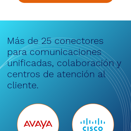
Más de 25 conectores
para comunicaciones
unificadas, colaboración y
centros de atención al
cliente.