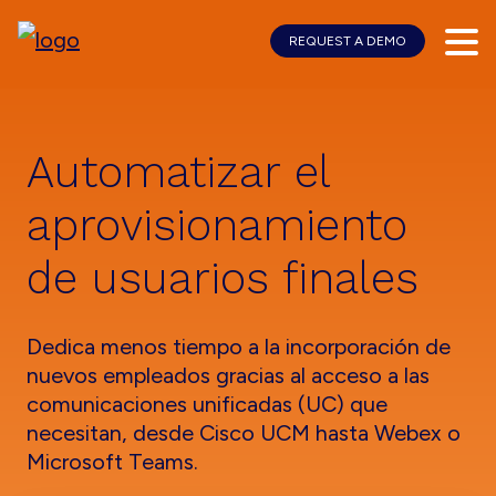
REQUEST A DEMO
Skip
Skip
to
to
main
footer
content
Automatizar el
aprovisionamiento
de usuarios finales
Dedica menos tiempo a la incorporación de
nuevos empleados gracias al acceso a las
comunicaciones unificadas (UC) que
necesitan, desde Cisco UCM hasta Webex o
Microsoft Teams.