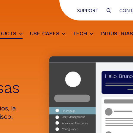
SUPPORT
CONT
DUCTS
USE CASES
TECH
INDUSTRIA
sas
os, la
isco,