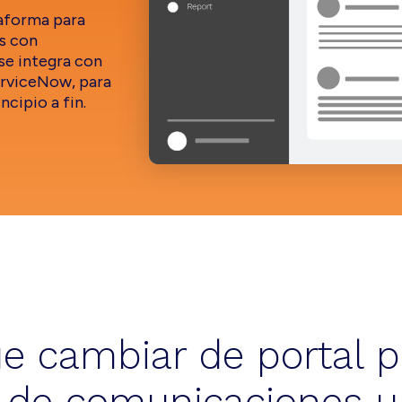
taforma para
os con
se integra con
ServiceNow, para
ncipio a fin.
e cambiar de portal p