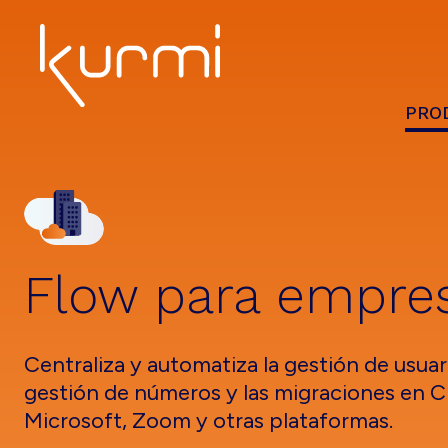
Skip
Skip
Skip
to
to
to
primary
main
footer
navigation
content
PRO
Kurmi
Unified
Software
Communication
-
Automate
&
Simplify
the
Flow para empre
management
Centraliza y automatiza la gestión de usuari
gestión de números y las migraciones en C
Microsoft, Zoom y otras plataformas.