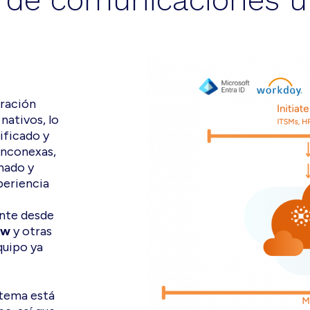
 de comunicaciones un
oración
nativos, lo
ificado y
inconexas,
onado y
periencia
ente desde
ow
y otras
quipo ya
stema está