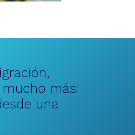
gración,
y mucho más:
 desde una