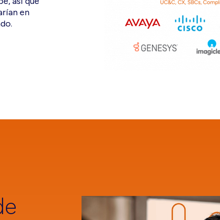
e, así que
arían en
do.
de