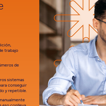
e
ición,
de trabajo
números de
tros sistemas
ara conseguir
o y repetible.
s manualmente
e eso conlleva