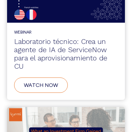
UNIFICADAS
A
GRAN
ESCALA
WEBINAR
Laboratorio técnico: Crea un
agente de IA de ServiceNow
para el aprovisionamiento de
CU
ABOUT
WATCH NOW
LABORATORIO
TÉCNICO:
CREA
UN
AGENTE
DE
IA
DE