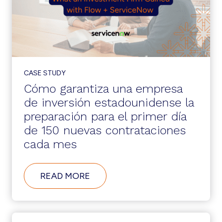
SERVICENOW
PARA
EL
APROVISIONAMIENTO
DE
CU
CASE STUDY
Cómo garantiza una empresa
de inversión estadounidense la
preparación para el primer día
de 150 nuevas contrataciones
cada mes
ABOUT
READ MORE
CÓMO
GARANTIZA
UNA
EMPRESA
DE