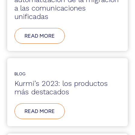
a las comunicaciones
unificadas
ABOUT
READ MORE
KURMI
SOFTWARE
ADQUIERE
YARNLAB
PARA
AMPLIAR
LA
BLOG
AUTOMATIZACIÓN
Kurmi’s 2023: los productos
DE
LA
más destacados
MIGRACIÓN
A
LAS
ABOUT
READ MORE
COMUNICACIONES
KURMI’S
UNIFICADAS
2023:
LOS
PRODUCTOS