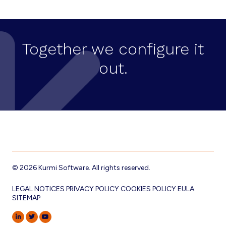
–
UN
PODCAST
DE
EM360
Together we configure it
out.
Footer
© 2026 Kurmi Software. All rights reserved.
LEGAL NOTICES
PRIVACY POLICY
COOKIES POLICY
EULA
SITEMAP
LINKEDIN
TWITTER
YOUTUBE