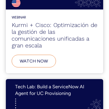
WEBINAR
Kurmi + Cisco: Optimización de
la gestión de las
comunicaciones unificadas a
gran escala
ABOUT
WATCH NOW
KURMI
+
CISCO:
OPTIMIZACIÓN
DE
LA
GESTIÓN
DE
LAS
COMUNICACIONES