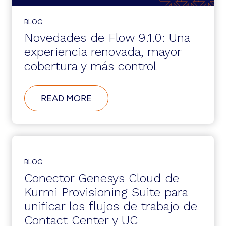
BLOG
Novedades de Flow 9.1.0: Una
experiencia renovada, mayor
cobertura y más control
ABOUT
READ MORE
NOVEDADES
DE
FLOW
9.1.0:
UNA
EXPERIENCIA
RENOVADA,
BLOG
MAYOR
Conector Genesys Cloud de
COBERTURA
Y
Kurmi Provisioning Suite para
MÁS
unificar los flujos de trabajo de
CONTROL
Contact Center y UC