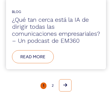
MÁS
DESTACADOS
BLOG
¿Qué tan cerca está la IA de
dirigir todas las
comunicaciones empresariales?
– Un podcast de EM360
ABOUT
READ MORE
¿QUÉ
TAN
CERCA
ESTÁ
LA
IA
Next
Page
Page
1
2
DE
DIRIGIR
TODAS
LAS
COMUNICACIONES
EMPRESARIALES?