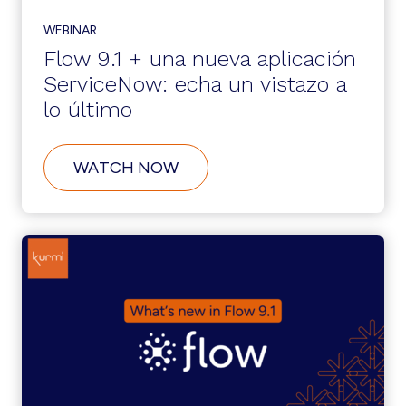
INVERSIÓN
ESTADOUNIDENSE
WEBINAR
LA
Flow 9.1 + una nueva aplicación
PREPARACIÓN
PARA
ServiceNow: echa un vistazo a
EL
lo último
PRIMER
DÍA
DE
150
ABOUT
WATCH NOW
NUEVAS
FLOW
CONTRATACIONES
9.1
CADA
+
MES
UNA
NUEVA
APLICACIÓN
SERVICENOW:
ECHA
UN
VISTAZO
A
LO
ÚLTIMO