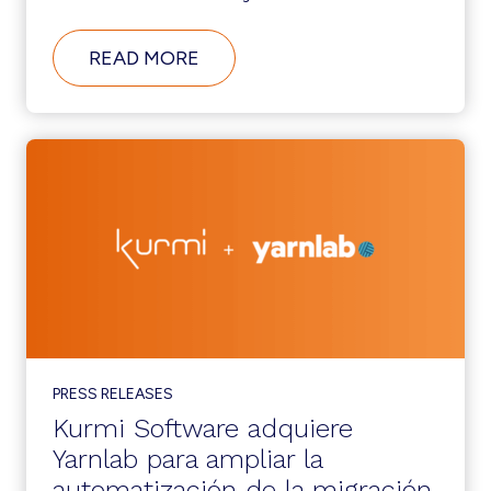
ABOUT
READ MORE
CONECTOR
GENESYS
CLOUD
DE
KURMI
PROVISIONING
SUITE
PARA
UNIFICAR
LOS
FLUJOS
DE
TRABAJO
DE
CONTACT
CENTER
Y
PRESS RELEASES
UC
Kurmi Software adquiere
Yarnlab para ampliar la
automatización de la migración