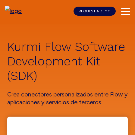
REQUEST A DEMO
Skip
Skip
to
to
main
footer
content
Kurmi Flow Software
Development Kit
(SDK)
Crea conectores personalizados entre Flow y
aplicaciones y servicios de terceros.