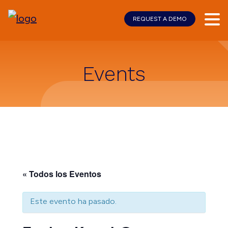
REQUEST A DEMO
Skip
Skip
to
to
main
footer
content
Events
« Todos los Eventos
Este evento ha pasado.