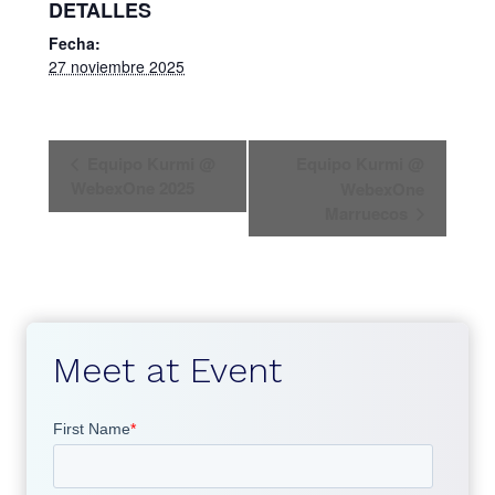
DETALLES
Fecha:
27 noviembre 2025
N
Equipo Kurmi @
Equipo Kurmi @
a
WebexOne 2025
WebexOne
Marruecos
v
e
g
a
Meet at Event
c
i
ó
n