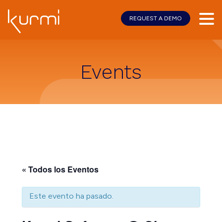
REQUEST A DEMO
Skip
Skip
to
to
main
footer
content
Events
« Todos los Eventos
Este evento ha pasado.