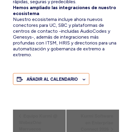
rápidas, seguras y predecibles.
Hemos ampliado las integraciones de nuestro
ecosistema
Nuestro ecosistema incluye ahora nuevos
conectores para UC, SBC y plataformas de
centros de contacto -incluidas AudioCodes y
Genesys-, además de integraciones más
profundas con ITSM, HRIS y directorios para una
automatización y gobernanza de extremo a
extremo.
AÑADIR AL CALENDARIO
N
Equipo Kurmi @
Kurmi Software
a
WebexOne
en Enterprise
Marruecos
Connect 2026