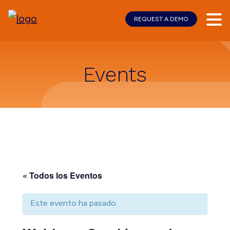
REQUEST A DEMO
Skip
Skip
to
to
main
footer
content
Events
« Todos los Eventos
Este evento ha pasado.