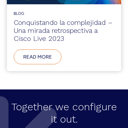
BLOG
Conquistando la complejidad –
Una mirada retrospectiva a
Cisco Live 2023
ABOUT
READ MORE
CONQUISTANDO
LA
COMPLEJIDAD
–
UNA
MIRADA
RETROSPECTIVA
A
CISCO
Together we configure
LIVE
2023
it out.