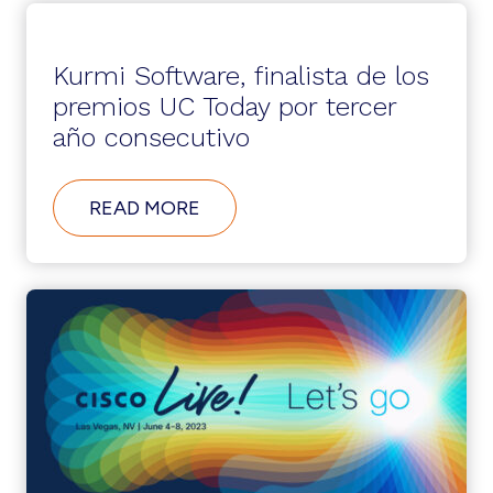
COMUNICACIONES
UNIFICADAS
CON
Kurmi Software, finalista de los
KURMI
SOFTWARE
premios UC Today por tercer
–
año consecutivo
ENTREVISTA
CON
ECHANNEL
NEWS
ABOUT
READ MORE
KURMI
SOFTWARE,
FINALISTA
DE
LOS
PREMIOS
UC
TODAY
POR
TERCER
AÑO
CONSECUTIVO