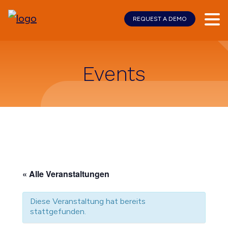
REQUEST A DEMO
Skip
Skip
to
to
main
footer
content
Events
« Alle Veranstaltungen
Diese Veranstaltung hat bereits
stattgefunden.