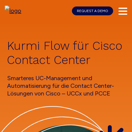
REQUEST A DEMO
Skip
Skip
to
to
main
footer
content
Kurmi Flow für Cisco
Contact Center
Smarteres UC-Management und
Automatisierung für die Contact Center-
Lösungen von Cisco – UCCx und PCCE