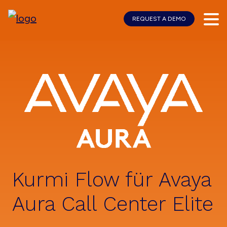
REQUEST A DEMO
Skip
Skip
to
to
main
footer
content
Kurmi Flow für Avaya
Aura Call Center Elite