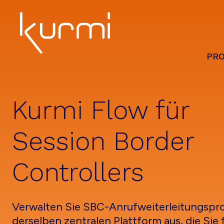
Skip
Skip
Skip
to
to
to
primary
main
footer
navigation
content
PR
Kurmi
Unified
Software
Communication
-
Automate
Kurmi Flow für
&
Simplify
the
Session Border
management
Controllers
Verwalten Sie SBC-Anrufweiterleitungspro
derselben zentralen Plattform aus, die Sie 