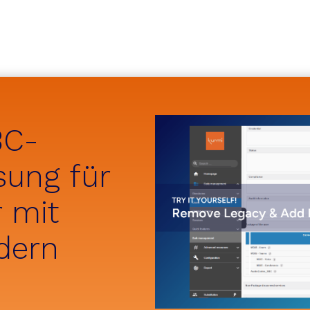
BC-
sung für
 mit
dern