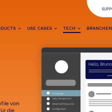
SUPP
ODUCTS
USE CASES
TECH
BRANCHE
file von
für die