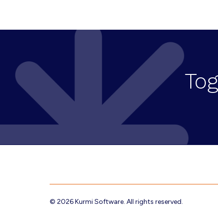
a
c
i
ó
Tog
n
d
e
l
E
Footer
v
e
© 2026 Kurmi Software. All rights reserved.
n