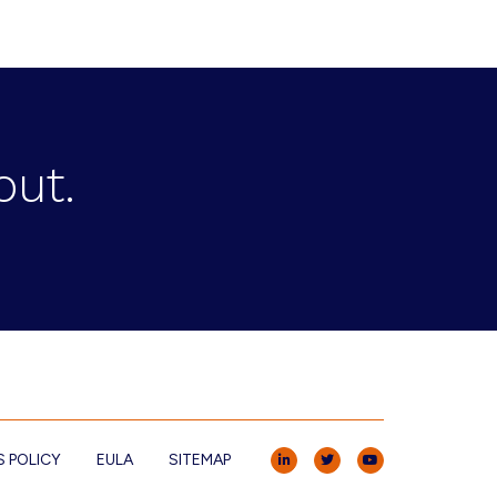
out.
 POLICY
EULA
SITEMAP
LINKEDIN
TWITTER
YOUTUBE