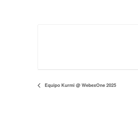
N
Equipo Kurmi @ WebexOne 2025
a
v
e
g