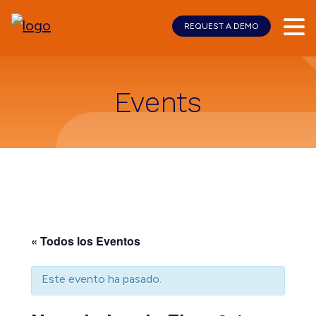
REQUEST A DEMO
Skip
Skip
to
to
main
footer
content
Events
« Todos los Eventos
Este evento ha pasado.