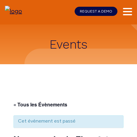
REQUEST A DEMO
Skip
Skip
to
to
main
footer
content
Events
« Tous les Évènements
Cet évènement est passé