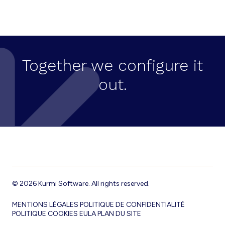
t
i
o
n
Together we configure it
É
out.
v
è
n
e
Footer
m
e
© 2026 Kurmi Software. All rights reserved.
n
t
MENTIONS LÉGALES
POLITIQUE DE CONFIDENTIALITÉ
POLITIQUE COOKIES
EULA
PLAN DU SITE