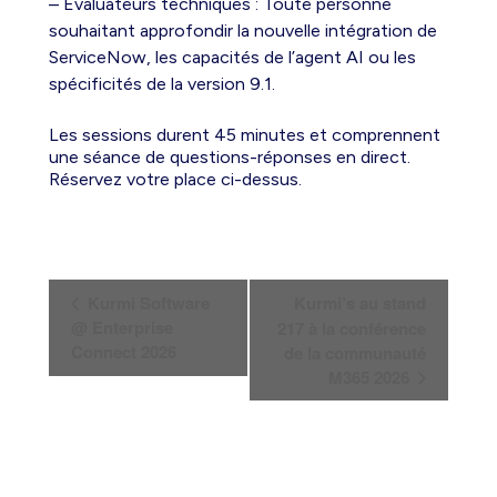
– Évaluateurs techniques : Toute personne
souhaitant approfondir la nouvelle intégration de
ServiceNow, les capacités de l’agent AI ou les
spécificités de la version 9.1.
Les sessions durent 45 minutes et comprennent
une séance de questions-réponses en direct.
Réservez votre place ci-dessus.
N
Kurmi Software
Kurmi’s au stand
a
@ Enterprise
217 à la conférence
Connect 2026
de la communauté
v
M365 2026
i
g
a