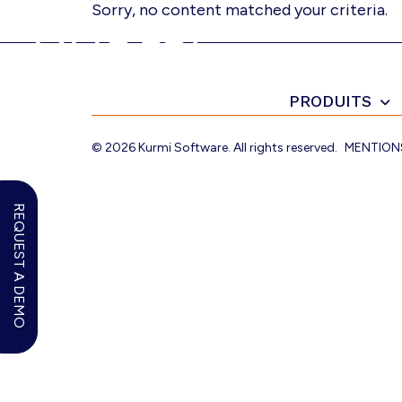
Skip
Skip
Skip
Sorry, no content matched your criteria.
to
to
to
primary
main
footer
navigation
content
Footer
PRODUITS
Kurmi
Unified
Software
Communication
-
© 2026 Kurmi Software. All rights reserved.
MENTION
Automate
&
Simplify
REQUEST A DEMO
the
management