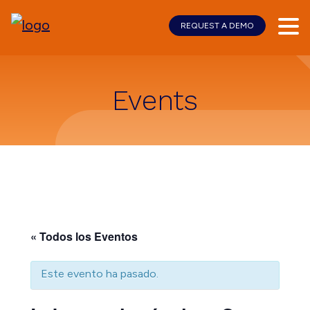
REQUEST A DEMO
Skip
Skip
to
to
main
footer
content
Events
« Todos los Eventos
Este evento ha pasado.