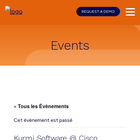
REQUEST A DEMO
Skip
Skip
to
to
main
footer
content
Events
« Tous les Évènements
Cet évènement est passé
Kurmi Software @ Cisco