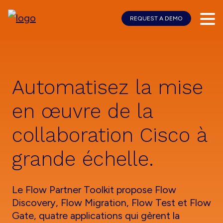
REQUEST A DEMO
Skip
Skip
to
to
main
footer
content
Automatisez la mise
en œuvre de la
collaboration Cisco à
grande échelle.
Le Flow Partner Toolkit propose Flow
Discovery, Flow Migration, Flow Test et Flow
Gate, quatre applications qui gèrent la