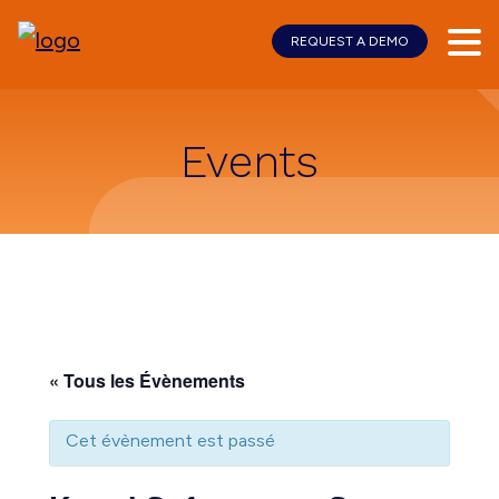
REQUEST A DEMO
Skip
Skip
to
to
main
footer
content
Events
« Tous les Évènements
Cet évènement est passé