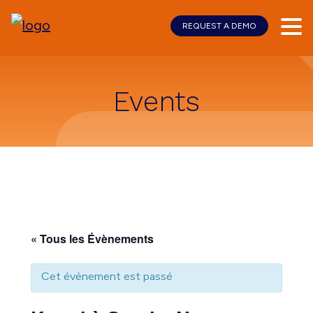
REQUEST A DEMO
Skip
Skip
to
to
main
footer
content
Events
« Tous les Évènements
Cet évènement est passé