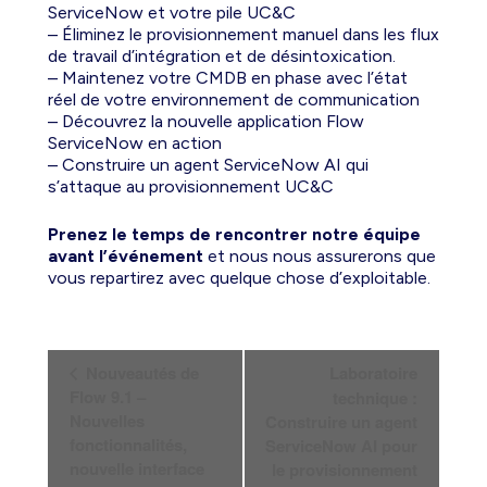
ServiceNow et votre pile UC&C
– Éliminez le provisionnement manuel dans les flux
de travail d’intégration et de désintoxication.
– Maintenez votre CMDB en phase avec l’état
réel de votre environnement de communication
– Découvrez la nouvelle application Flow
ServiceNow en action
– Construire un agent ServiceNow AI qui
s’attaque au provisionnement UC&C
Prenez le temps de rencontrer notre équipe
avant l’événement
et nous nous assurerons que
vous repartirez avec quelque chose d’exploitable.
N
Nouveautés de
Laboratoire
a
Flow 9.1 –
technique :
Nouvelles
Construire un agent
v
fonctionnalités,
ServiceNow AI pour
i
nouvelle interface
le provisionnement