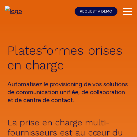
REQUEST A DEMO
Skip
Skip
to
to
main
footer
content
Platesformes prises
en charge
Automatisez le provisioning de vos solutions
de communication unifiée, de collaboration
et de centre de contact.
La prise en charge multi-
fournisseurs est au cœur du